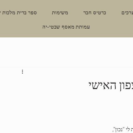
רכים
כרטיס חבר
משימות
ספר ברית מלכות 
עמותת מאסף שבטי-יה
ון האישי
י “נכון”,