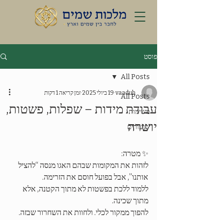
פוסט
All Posts
vaaduh
19 ביולי 2025
זמן קריאה 1 דקות
All Posts
עבודת מידות – שפלות, פשטות,
משימות
יושרה
שיעורים
✨ מטרה:
לזהות את המקומות שבהם האגו מנסה “להציל 
אותנו”, אבל בפועל חוסם את הזרימה.
ללמוד ללכת בפשטות לא מתוך הקטנה, אלא 
מתוך שכינה.
להפוך ממקור לכלי. ולחוות את השחרור שבזה.