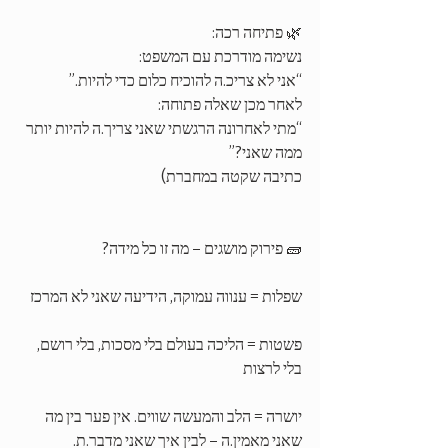
🌿 פתיחה רכה:
נשימה מודרכת עם המשפט:
“אני לא צריכ.ה להוכיח כלום כדי להיות.”
לאחר מכן שאלה פתוחה:
“מתי לאחרונה הרגשתי שאני צריך.ה להיות יותר 
ממה שאני?”
כתיבה שקטה במחברת)
🧱 פירוק מושגים – מה זו כל מידה?
שפלות = ענווה עמוקה, הידיעה שאני לא המרכז
פשטות = הליכה בעולם בלי מסכות, בלי רושם, 
בלי לרצות
יושרה = הלב והמעשה שווים. אין פער בין מה 
שאני מאמין.ה – לבין איך שאני מדבר.ת.